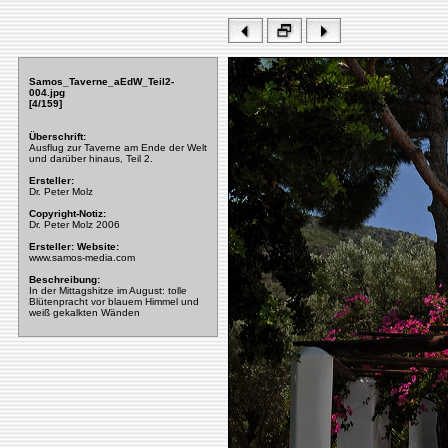
Samos_Taverne_aEdW_Teil2-
004.jpg
[4/159]
Überschrift:
Ausflug zur Taverne am Ende der Welt
und darüber hinaus, Teil 2.
Ersteller:
Dr. Peter Molz
Copyright-Notiz:
Dr. Peter Molz 2006
Ersteller: Website:
www.samos-media.com
Beschreibung:
In der Mittagshitze im August: tolle
Blütenpracht vor blauem Himmel und
weiß gekalkten Wänden