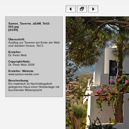
Samos_Taverne_aEdW_Teil2-
003.jpg
[3/159]
Überschrift:
Ausflug zur Taverne am Ende der Welt
und darüber hinaus, Teil 2.
Ersteller:
Dr. Peter Molz
Copyright-Notiz:
Dr. Peter Molz 2006
Ersteller: Website:
www.samos-media.com
Beschreibung:
Ein malerisch im Nachmittagslicht
gelegenes Haus einer Hotelanlage mit
leuchtender Blütenpracht