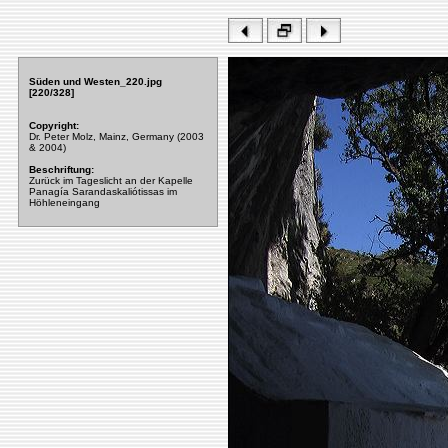
Süden und Westen_220.jpg
[220/328]
Copyright:
Dr. Peter Molz, Mainz, Germany (2003
& 2004)
Beschriftung:
Zurück im Tageslicht an der Kapelle
Panagía Sarandaskaliótissas im
Höhleneingang