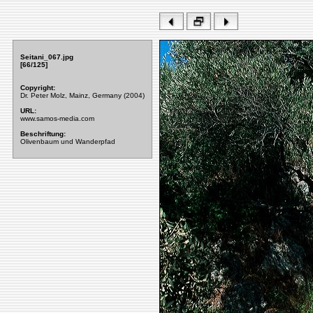
Seitani_067.jpg
[66/125]
Copyright:
Dr. Peter Molz, Mainz, Germany (2004)
URL:
www.samos-media.com
Beschriftung:
Olivenbaum und Wanderpfad